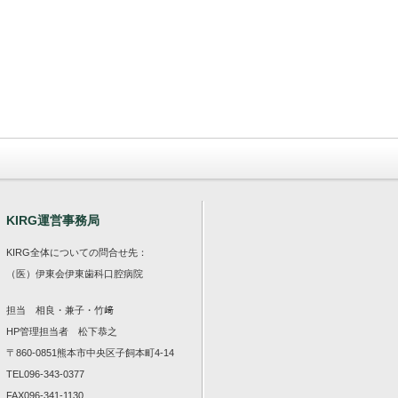
KIRG運営事務局
KIRG全体についての問合せ先：
（医）伊東会伊東歯科口腔病院
担当 相良・兼子・竹﨑
HP
管理担当者 松下恭之
〒860-0851熊本市中央区子飼本町4-14
TEL096-343-0377
FAX096-341-1130