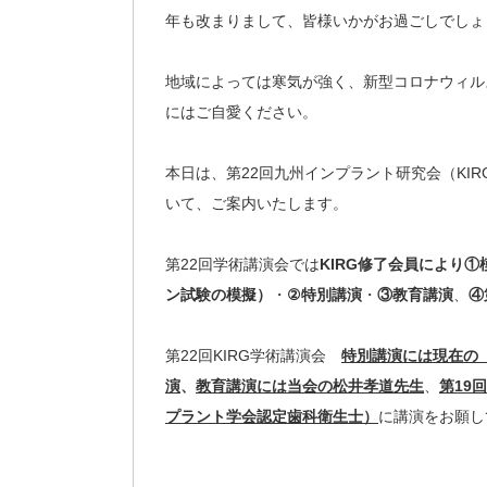
年も改まりまして、皆様いかがお過ごしでしょ
地域によっては寒気が強く、新型コロナウィル
にはご自愛ください。
本日は、第22回九州インプラント研究会（KI
いて、ご案内いたします。
第22回学術講演会では
KIRG修了会員により
ン試験の模擬）
・
②特別講演
・
③教育講演
、
④
第22回KIRG学術講演会
特別講演には現在の
演
、
教育講演には当会の松井孝道先生
、
第19
プラント学会認定歯科衛生士）
に講演をお願し