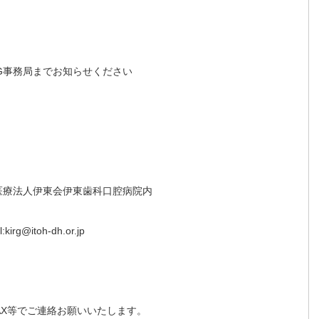
G事務局までお知らせください
14医療法人伊東会伊東歯科口腔病院内
irg@itoh-dh.or.jp
AX等でご連絡お願いいたします。