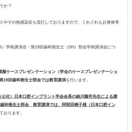
うか？
スやその他感染症も流行しておりますので、くれぐれもお身体等
RG）学術講演会・第19回歯科衛生士（DH）部会学術講演会につ
①模擬ケースプレゼンテーション（学会のケースプレゼンテーショ
第19回歯科衛生士部会では教育講演
を行います。
（公社）日本口腔インプラント学会会長の細川隆司先生による講
回歯科衛生士部会 教育講演では、阿部田曉子様（日本口腔イン
ております。