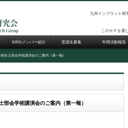
九州インプラント研究会（Ｋ
このＨＰを通
KIRGメンバー紹介
受講生募集
年間活動報告
歯科衛生士部会学術講演会のご案内（第一報）
生士部会学術講演会のご案内（第一報）