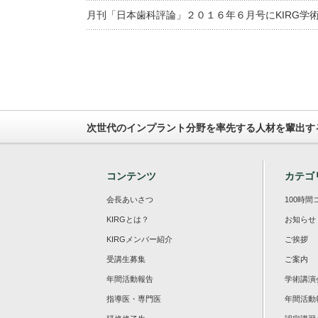
月刊「日本歯科評論」２０１６年６月号にKIRG学
次世代のインプラント分野を率先する人材を輩出す
コンテンツ
カテゴ
会長あいさつ
100時間
KIRGとは？
お知らせ
KIRGメンバー紹介
ご挨拶
受講生募集
ご案内
年間活動報告
学術講演
指導医・専門医
年間活動