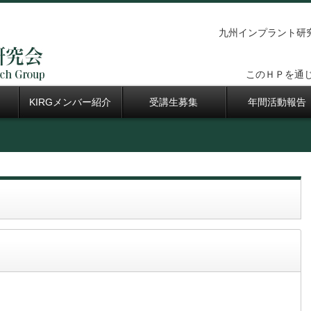
九州インプラント研究会（Ｋ
このＨＰを通
KIRGメンバー紹介
受講生募集
年間活動報告