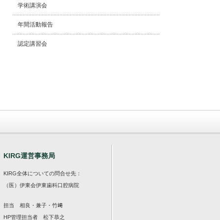
学術講演会
年間活動報告
認定講習会
KIRG運営事務局
KIRG全体についての問合せ先：
（医）伊東会伊東歯科口腔病院
担当 相良・兼子・竹﨑
HP
管理担当者 松下恭之